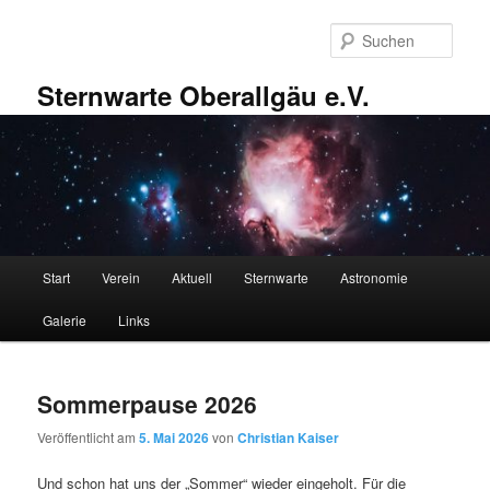
Zum
Zum
primären
sekundären
Such
Inhalt
Inhalt
springen
springen
Sternwarte Oberallgäu e.V.
Hauptmenü
Start
Verein
Aktuell
Sternwarte
Astronomie
Galerie
Links
Sommerpause 2026
Veröffentlicht am
5. Mai 2026
von
Christian Kaiser
Und schon hat uns der „Sommer“ wieder eingeholt. Für die