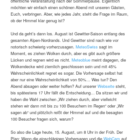
öffentliche Veranstaltung nach der Sommerpause. Eigentlich
möchten wir einfach einen schönen Abend mit unseren Gästen,
Euch, verbringen. Aber, wie jedes Jahr, steht die Frage im Raum,
ob der Himmel klar genug ist?
Und da geht’s dann los. August ist Gewitter-Saison entlang des
gesamten Alpen-Nordrands. Und Gewitter sind nach wie vor
notorisch schwierig vorherzusagen.
MeteoSwiss
sagt im
Moment, es ziehen Wolken durch, aber es gibt auch größere
Lücken und regnen wird es nicht.
Meteoblue
meint dagegen, die
Wolkendecke wird ziemlich geschlossen sein und mit 45%
Wahrscheinlichkeit regnet es sogar. Die Vorhersage selbst hat
aber nur eine Wahrscheinlichkeit von 50%… Was tun? Den
Abend absagen oder weiter hoffen? Auf unserer
Webseite
steht,
bis spätestens 17 Uhr fällt die Entscheidung… Da sitzen wir und
haben die Wahl zwischen „Wir ziehen durch, aber vielleicht
stehen wir dann mit bis zu 100 Besuchern im Regen“ oder „Wir
sagen ab“ und plötzlich reißt der Himmel auf und die besagten
100 Besucher fragen sich, warum?
So also die Lage heute, 15. August, um 8 Uhr in der Früh. Der
Plan: Wenn die einschlägigen Vorhersagen und die
WebCam
auf