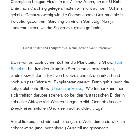
Champions League Finale in der Allianz Arena, an der U-Bahn
Linie nach Garching gelegen, hatten wir nicht auf dem Schirm
gehabt. Genauso wenig wie die überschaubare Gastronomie im
Forschungszentrum Garching an einem Samstag. Nun ja,
immerhin haben wir die Supernova gleich gefunden.
Gebäude der ESO Supernova. Keine gerade Wand irgendwo…
Dann war es auch schon Zeit für die Planetariums Show.
Tobi
Beuchert
hat live den aktuellen Sternhimmel beschrieben,
eindrucksvoll den Effekt von Lichtverschmutzung erklärt und
noch ein paar Worte zu Exoplaneten gesagt. Dann gab’s noch die
aufgezeichnete Show „
Unseen universe
„. Wie immer kann man
sich trefflich darüber streiten, ob bei den fantastischen Bilder in
schneller Abfolge viel Wissen hängen bleibt. Oder ob das der
Zweck einer solchen Show sein sollte. Oder… Egal!
Anschließend sind wir noch eine ganze Weile durch die wirklich
sehenswerte (und kostenlose!) Ausstellung gewandert.