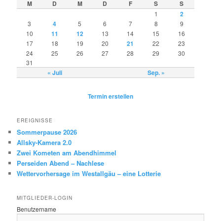
M
D
M
D
F
S
S
1
2
3
4
5
6
7
8
9
10
11
12
13
14
15
16
17
18
19
20
21
22
23
24
25
26
27
28
29
30
31
« Juli
Sep. »
Termin erstellen
EREIGNISSE
Sommerpause 2026
Allsky-Kamera 2.0
Zwei Kometen am Abendhimmel
Perseiden Abend – Nachlese
Wettervorhersage im Westallgäu – eine Lotterie
MITGLIEDER-LOGIN
Benutzername