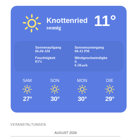
11°
Knottenried
sonnig
Sonnenaufgang
Sonnenuntergang
06:06 AM
08:43 PM
Feuchtigkeit
Windgeschwindigke
83%
it
6.5Km/h
SAM
SON
MON
DIE
27°
30°
30°
29°
VERANSTALTUNGEN
AUGUST 2026