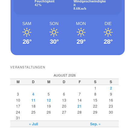
Feuchtigkeit
Windgeschwindigke
42%
it
8.6Km/h
SAM
SON
MON
DIE
26°
30°
29°
28°
VERANSTALTUNGEN
AUGUST 2026
M
D
M
D
F
S
S
1
2
3
4
5
6
7
8
9
10
11
12
13
14
15
16
17
18
19
20
21
22
23
24
25
26
27
28
29
30
31
« Juli
Sep. »