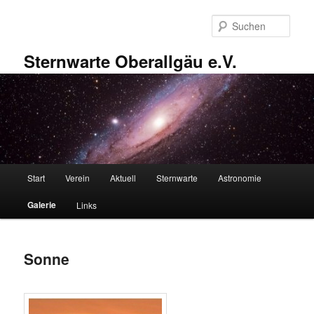
Zum
primären
Such
Inhalt
springen
Sternwarte Oberallgäu e.V.
Hauptmenü
Start
Verein
Aktuell
Sternwarte
Astronomie
Galerie
Links
Sonne