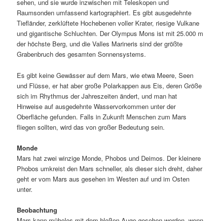
sehen, und sie wurde inzwischen mit Teleskopen und
Raumsonden umfassend kartographiert. Es gibt ausgedehnte
Tiefländer, zerklüftete Hochebenen voller Krater, riesige Vulkane
und gigantische Schluchten. Der Olympus Mons ist mit 25.000 m
der höchste Berg, und die Valles Marineris sind der größte
Grabenbruch des gesamten Sonnensystems.
Es gibt keine Gewässer auf dem Mars, wie etwa Meere, Seen
und Flüsse, er hat aber große Polarkappen aus Eis, deren Größe
sich im Rhythmus der Jahreszeiten ändert, und man hat
Hinweise auf ausgedehnte Wasservorkommen unter der
Oberfläche gefunden. Falls in Zukunft Menschen zum Mars
fliegen sollten, wird das von großer Bedeutung sein.
Monde
Mars hat zwei winzige Monde, Phobos und Deimos. Der kleinere
Phobos umkreist den Mars schneller, als dieser sich dreht, daher
geht er vom Mars aus gesehen im Westen auf und im Osten
unter.
Beobachtung
Mars kann mühelos mit dem bloßen Auge gesehen werden, wenn