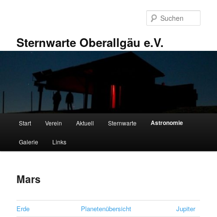
Zum
primären
Such
Inhalt
springen
Sternwarte Oberallgäu e.V.
Hauptmenü
Astronomie
Start
Verein
Aktuell
Sternwarte
Galerie
Links
Mars
Erde
Planetenübersicht
Jupiter