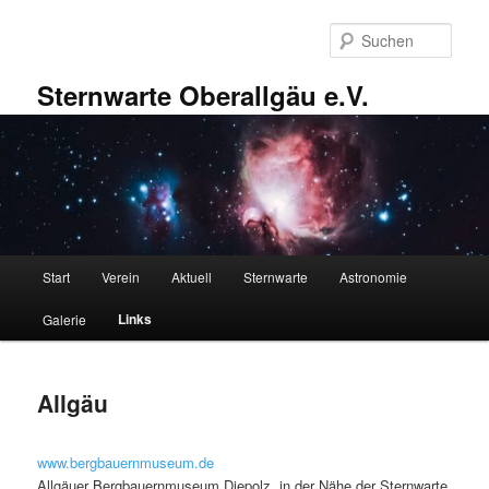
Zum
primären
Such
Inhalt
springen
Sternwarte Oberallgäu e.V.
Hauptmenü
Start
Verein
Aktuell
Sternwarte
Astronomie
Links
Galerie
Allgäu
www.bergbauernmuseum.de
Allgäuer Bergbauernmuseum Diepolz, in der Nähe der Sternwarte