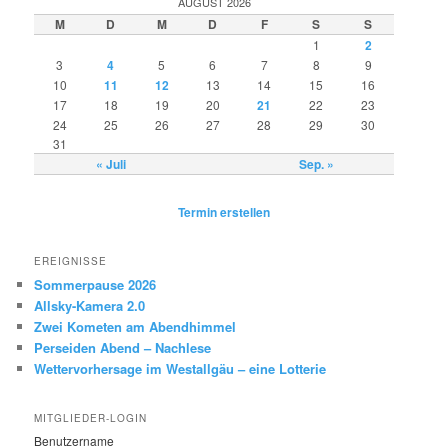
AUGUST 2026
M
D
M
D
F
S
S
1
2
3
4
5
6
7
8
9
10
11
12
13
14
15
16
17
18
19
20
21
22
23
24
25
26
27
28
29
30
31
« Juli
Sep. »
Termin erstellen
EREIGNISSE
Sommerpause 2026
Allsky-Kamera 2.0
Zwei Kometen am Abendhimmel
Perseiden Abend – Nachlese
Wettervorhersage im Westallgäu – eine Lotterie
MITGLIEDER-LOGIN
Benutzername