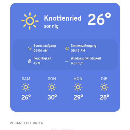
26°
Knottenried
sonnig
Sonnenaufgang
Sonnenuntergang
06:06 AM
08:43 PM
Feuchtigkeit
Windgeschwindigkeit
42%
8.6Km/h
SAM
SON
MON
DIE
26°
30°
29°
28°
VERANSTALTUNGEN