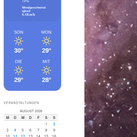
73%
Windgeschwind
igkeit
6.1Km/h
SON
MON
30°
29°
DIE
MIT
29°
28°
VERANSTALTUNGEN
AUGUST 2026
M
D
M
D
F
S
S
1
2
3
4
5
6
7
8
9
10
11
12
13
14
15
16