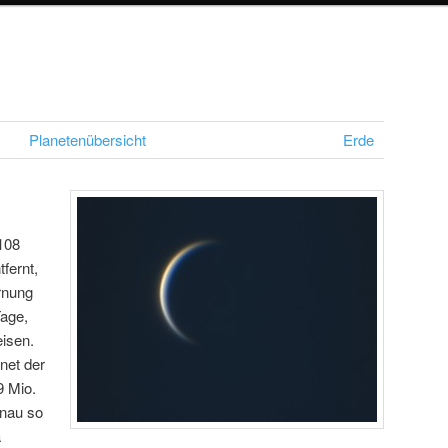
Planetenübersicht
Erde
 108
fernt,
ernung
Tage,
isen.
net der
9 Mio.
enau so
a