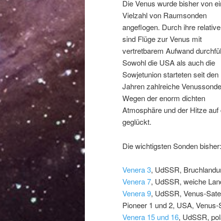
Die Venus wurde bisher von ei
Vielzahl von Raumsonden
angeflogen. Durch ihre relativ
sind Flüge zur Venus mit
vertretbarem Aufwand durchfü
Sowohl die USA als auch die
Sowjetunion starteten seit den
Jahren zahlreiche Venussonde
Wegen der enorm dichten
Atmosphäre und der Hitze auf 
geglückt.
Die wichtigsten Sonden bisher
Venera 3
, UdSSR, Bruchlandu
Venera 7
, UdSSR, weiche La
Venera 9
, UdSSR, Venus-Satell
Pioneer 1 und 2, USA, Venus-S
Venera 15 und 16
, UdSSR, pol