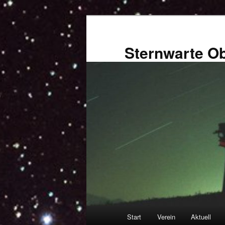
Zum
primären
Inhalt
Sternwarte Ob
springen
Hauptmenü
Start
Verein
Aktuell