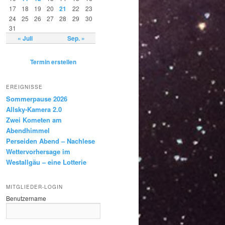
17
18
19
20
21
22
23
24
25
26
27
28
29
30
31
« Juli
Sep. »
Termin erstellen
EREIGNISSE
Sommerpause 2026
Allsky-Kamera 2.0
Zwei Kometen am
Abendhimmel
Perseiden Abend – Nachlese
Wettervorhersage im
Westallgäu – eine Lotterie
MITGLIEDER-LOGIN
Benutzername