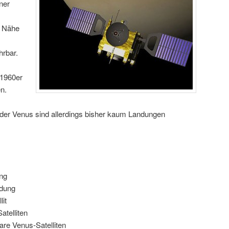
ner
e Nähe
hrbar.
 1960er
n.
der Venus sind allerdings bisher kaum Landungen
:
ng
ndung
it
atelliten
are Venus-Satelliten