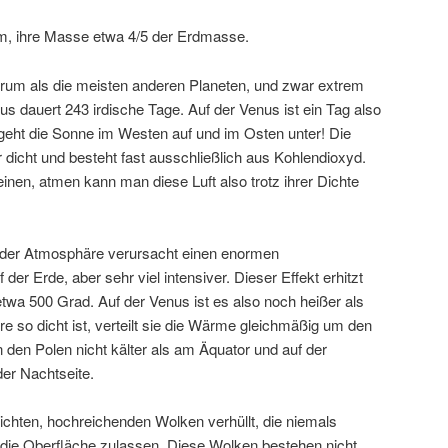
, ihre Masse etwa 4/5 der Erdmasse.
rum als die meisten anderen Planeten, und zwar extrem
us dauert 243 irdische Tage. Auf der Venus ist ein Tag also
 geht die Sonne im Westen auf und im Osten unter! Die
dicht und besteht fast ausschließlich aus Kohlendioxyd.
einen, atmen kann man diese Luft also trotz ihrer Dichte
 der Atmosphäre verursacht einen enormen
 der Erde, aber sehr viel intensiver. Dieser Effekt erhitzt
twa 500 Grad. Auf der Venus ist es also noch heißer als
e so dicht ist, verteilt sie die Wärme gleichmäßig um den
n den Polen nicht kälter als am Äquator und auf der
der Nachtseite.
ichten, hochreichenden Wolken verhüllt, die niemals
f die Oberfläche zulassen. Diese Wolken bestehen nicht