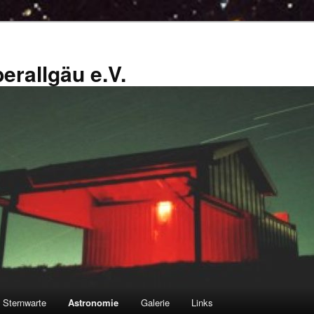
erallgäu e.V.
Sternwarte
Astronomie
Galerie
Links