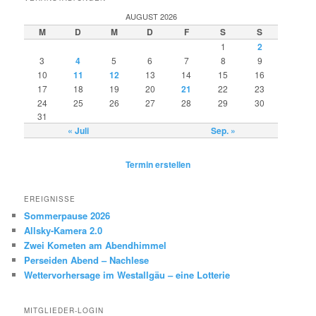
AUGUST 2026
M
D
M
D
F
S
S
1
2
3
4
5
6
7
8
9
10
11
12
13
14
15
16
17
18
19
20
21
22
23
24
25
26
27
28
29
30
31
« Juli
Sep. »
Termin erstellen
EREIGNISSE
Sommerpause 2026
Allsky-Kamera 2.0
Zwei Kometen am Abendhimmel
Perseiden Abend – Nachlese
Wettervorhersage im Westallgäu – eine Lotterie
MITGLIEDER-LOGIN