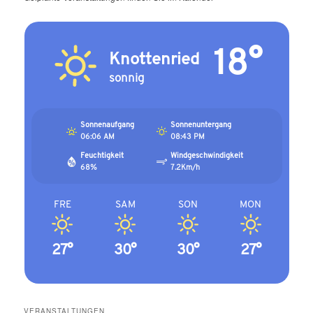
18°
Knottenried
sonnig
Sonnenaufgang
Sonnenuntergang
06:06 AM
08:43 PM
Feuchtigkeit
Windgeschwindigkeit
68%
7.2Km/h
FRE
SAM
SON
MON
27°
30°
30°
27°
VERANSTALTUNGEN