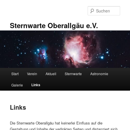
Zum
primären
Such
Inhalt
springen
Sternwarte Oberallgäu e.V.
Hauptmenü
Start
Verein
Aktuell
Sternwarte
Astronomie
Links
Galerie
Links
Die Sternwarte Oberallgäu hat keinerlei Einfluss auf die
Gestaltung und Inhalte der verlinkten Seiten und distanziert sich