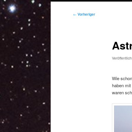
Beitragsnavigation
←
Vorheriger
Ast
Veröffentlic
Wie schon 
haben mit 
waren sch