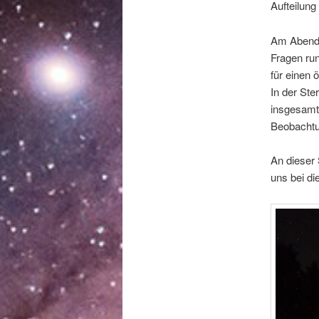
Aufteilun
Am Abend 
Fragen ru
für einen 
In der Ste
insgesamt 
Beobachtu
An dieser 
uns bei di