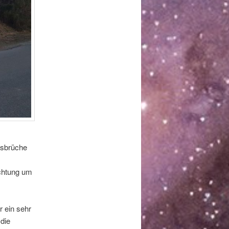
usbrüche
chtung um
 ein sehr
die