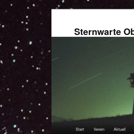
Zum
primären
Inhalt
Sternwarte Ob
springen
Hauptmenü
Start
Verein
Aktuell