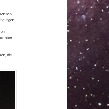
reichen
dingungen
ren
rem eine
ken, die