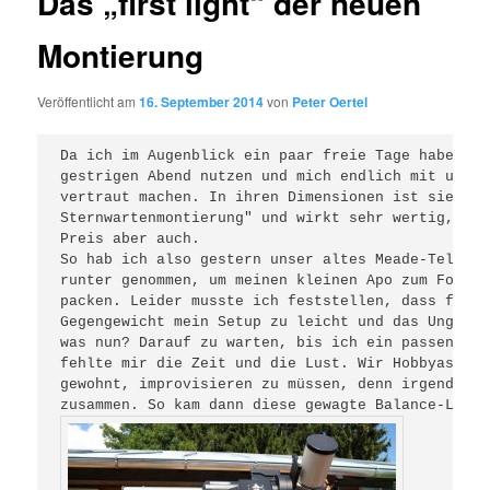
Das „first light“ der neuen
Montierung
Veröffentlicht am
16. September 2014
von
Peter Oertel
Da ich im Augenblick ein paar freie Tage habe, mu
gestrigen Abend nutzen und mich endlich mit unser
vertraut machen. In ihren Dimensionen ist sie sch
Sternwartenmontierung" und wirkt sehr wertig, das
Preis aber auch.

So hab ich also gestern unser altes Meade-Telesko
runter genommen, um meinen kleinen Apo zum Fotogr
packen. Leider musste ich feststellen, dass für d
Gegengewicht mein Setup zu leicht und das Ungleic
was nun? Darauf zu warten, bis ich ein passendes 
fehlte mir die Zeit und die Lust. Wir Hobbyastron
gewohnt, improvisieren zu müssen, denn irgend etw