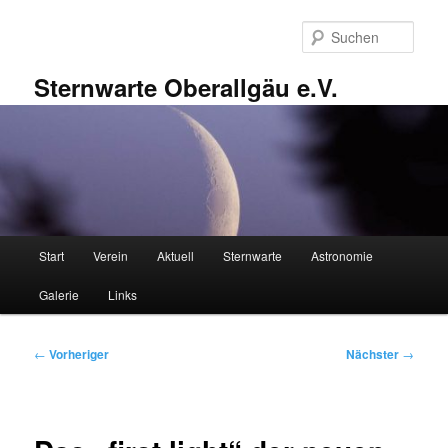
Zum
primären
Such
Inhalt
springen
Sternwarte Oberallgäu e.V.
Hauptmenü
Start
Verein
Aktuell
Sternwarte
Astronomie
Galerie
Links
Beitragsnavigation
←
Vorheriger
Nächster
→