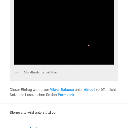
Mondfinsternis mit Mars
Dieser Eintrag wurde von
Viktor Balassa
unter
Aktuell
veröffentlicht.
Setze ein Lesezeichen für den
Permalink
.
Sternwarte wird unterstützt von: