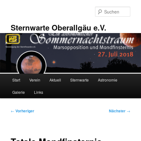
Zum
primären
Such
Inhalt
springen
Sternwarte Oberallgäu e.V.
Hauptmenü
Start
Verein
Aktuell
Sternwarte
Astronomie
Galerie
Links
Beitragsnavigation
←
Vorheriger
Nächster
→