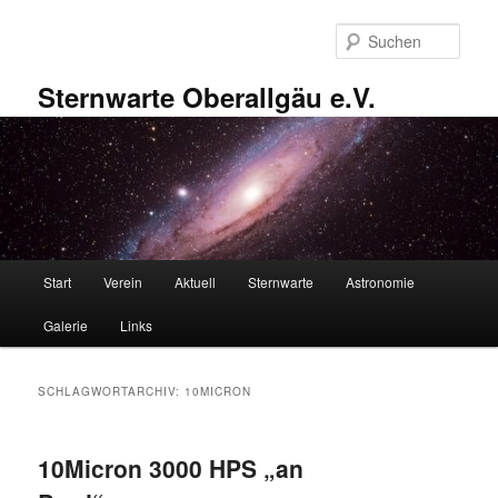
Zum
Zum
primären
sekundären
Such
Inhalt
Inhalt
springen
springen
Sternwarte Oberallgäu e.V.
Hauptmenü
Start
Verein
Aktuell
Sternwarte
Astronomie
Galerie
Links
SCHLAGWORTARCHIV:
10MICRON
10Micron 3000 HPS „an