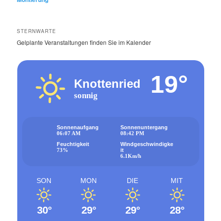
STERNWARTE
Gelplante Veranstaltungen finden Sie im Kalender
19°
Knottenried
sonnig
Sonnenaufgang
Sonnenuntergang
06:07 AM
08:42 PM
Feuchtigkeit
Windgeschwindigke
73%
it
6.1Km/h
SON
MON
DIE
MIT
30°
29°
29°
28°