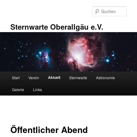
Zum
primären
Such
Inhalt
springen
Sternwarte Oberallgäu e.V.
Hauptmenü
Aktuell
Start
Verein
Sternwarte
Astronomie
Galerie
Links
Beitragsnavigation
Öffentlicher Abend