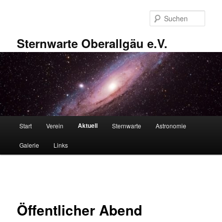
Zum
primären
Such
Inhalt
springen
Sternwarte Oberallgäu e.V.
Hauptmenü
Aktuell
Start
Verein
Sternwarte
Astronomie
Galerie
Links
Beitragsnavigation
Öffentlicher Abend