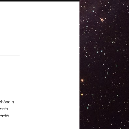
schönem
r ein
ch 13