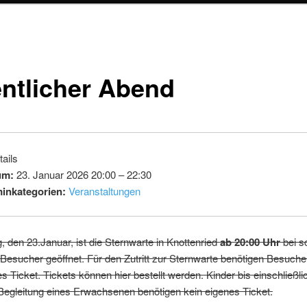
entlicher Abend
ails
um:
23. Januar 2026 20:00
–
22:30
inkategorien:
Veranstaltungen
, den 23.Januar, ist die Sternwarte in Knottenried
ab 20:00 Uhr
bei 
 Besucher geöffnet. Für den Zutritt zur Sternwarte benötigen Besuche
s Ticket. Tickets können hier bestellt werden. Kinder bis einschließli
Begleitung eines Erwachsenen benötigen kein eigenes Ticket.