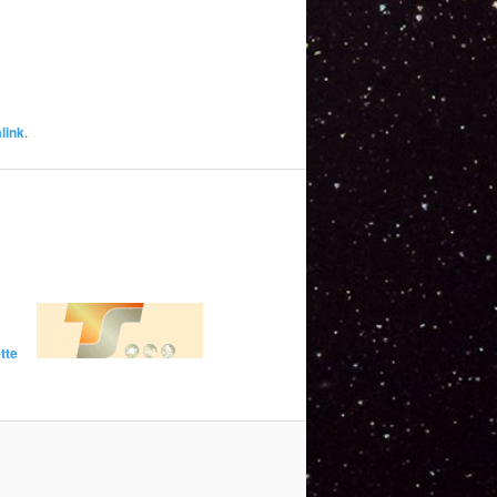
link
.