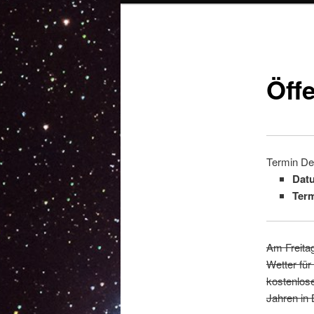
Beitragsnavigation
Öff
Termin Det
Dat
Term
Am Freitag
Wetter für
kostenlose
Jahren in 