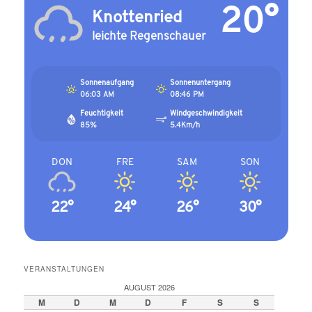
20°
Knottenried
leichte Regenschauer
Sonnenaufgang
Sonnenuntergang
06:03 AM
08:46 PM
Feuchtigkeit
Windgeschwindigkeit
85%
5.4Km/h
DON
FRE
SAM
SON
22°
24°
26°
30°
VERANSTALTUNGEN
AUGUST 2026
M
D
M
D
F
S
S