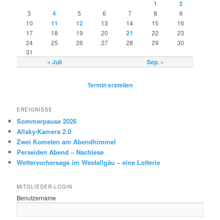
1
2
3
4
5
6
7
8
9
10
11
12
13
14
15
16
17
18
19
20
21
22
23
24
25
26
27
28
29
30
31
« Juli
Sep. »
Termin erstellen
EREIGNISSE
Sommerpause 2026
Allsky-Kamera 2.0
Zwei Kometen am Abendhimmel
Perseiden Abend – Nachlese
Wettervorhersage im Westallgäu – eine Lotterie
MITGLIEDER-LOGIN
Benutzername