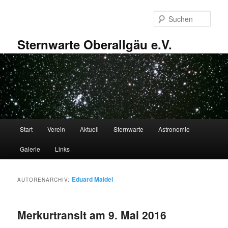
Zum
Zum
primären
sekundären
Such
Inhalt
Inhalt
springen
springen
Sternwarte Oberallgäu e.V.
Hauptmenü
Start
Verein
Aktuell
Sternwarte
Astronomie
Galerie
Links
Eduard Maidel
AUTORENARCHIV:
Merkurtransit am 9. Mai 2016