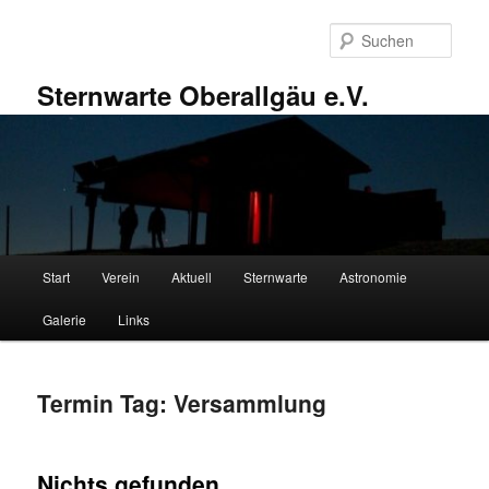
Zum
Zum
primären
sekundären
Such
Inhalt
Inhalt
springen
springen
Sternwarte Oberallgäu e.V.
Hauptmenü
Start
Verein
Aktuell
Sternwarte
Astronomie
Galerie
Links
Termin Tag:
Versammlung
Nichts gefunden